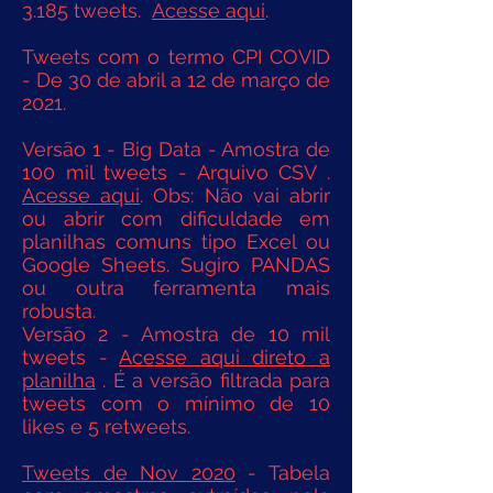
3.185
tweets.
Acesse aqui
.
Tweets com o termo CPI COVID
- De 30 de abril a 12 de março de
2021.
Versão 1 - Big Data - Amostra de
100 mil tweets - Arquivo CSV .
Acesse aqui
. Obs: Não vai abrir
ou abrir com dificuldade em
planilhas comuns tipo Excel ou
Google Sheets. Sugiro PANDAS
ou outra ferramenta mais
robusta.
Versão 2 - Amostra de 10 mil
tweets -
Acesse aqui direto a
planilha
. É a versão filtrada para
tweets com o mínimo de 10
likes e 5 retweets.
Tweets de Nov 2020
- Tabela