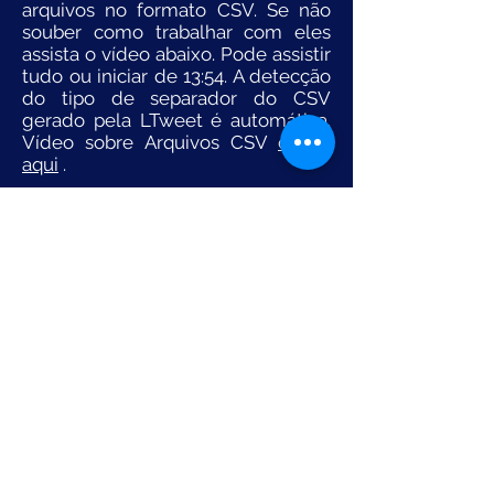
arquivos no formato CSV. Se não
souber como trabalhar com eles
assista o vídeo abaixo. Pode assistir
tudo ou iniciar de 13:54. A detecção
do tipo de separador do CSV
gerado pela LTweet é automática.
Vídeo sobre Arquivos CSV
clique
aqui
.
Para citações sobre o LNEWS ou
LTWEET utilize o seguinte modelo:
SANTOS, Márcio Carneiro.
DATASETS
DO LNEWS
: Ferramenta de extração de
dados de sites jornalísticos. Versão beta.
Labcom Digital, 2019. Disponível em:
https://www.labcomdata.com.br/
.
Acessado em: (data do acesso).
SANTOS, Márcio Carneiro.
DATASETS
DO LTWEET
: Ferramenta de extração