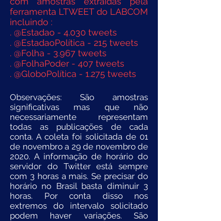
com amostras extraídas pela
ferramenta LTWEET do LABCOM
incluindo :
. @Estadao - 4.030 tweets
. @EstadaoPolítica - 215 tweets
. @Folha - 3.967 tweets
. @FolhaPoder - 407 tweets
. @GloboPolítica - 1.275 tweets
Observações: São amostras
significativas mas que não
necessariamente representam
todas as publicações de cada
conta. A coleta foi solicitada de 01
de novembro a 29 de novembro de
2020. A informação de horário do
servidor do Twitter está sempre
com 3 horas a mais. Se precisar do
horário no Brasil basta diminuir 3
horas. Por conta disso nos
extremos do intervalo solicitado
podem haver variações. São