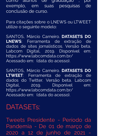
como alunos de graduação , por
exemplo, em suas pesquisas de
conclusão de curso.
Para citações sobre o LNEWS ou LTWEET
utilize o seguinte modelo:
SANTOS, Márcio Carneiro.
DATASETS DO
LNEWS
: Ferramenta de extração de
dados de sites jornalísticos. Versão beta.
Labcom Digital, 2019. Disponível em:
https://www.labcomdata.com.br/
.
Acessado em: (data do acesso).
SANTOS, Márcio Carneiro.
DATASETS DO
LTWEET
: Ferramenta de extração de
dados do Twitter. Versão beta. Labcom
Digital, 2019. Disponível em:
https://www.labcomdata.com.br/
.
Acessado em: (data do acesso).
DATASETs:
Tweets Presidente - Período da
Pandemia - De 01 de março de
2020 a 12 de junho de
2021 -