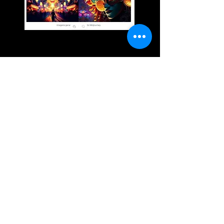
Vídeos da Série de Experimentos
sobre Inteligência Artificial
Generativa , usando CHATGPT e
MIDJOURNEY, no canal do
LABCOM no YouTube e relato do
experimento na
plataforma
Medium
.