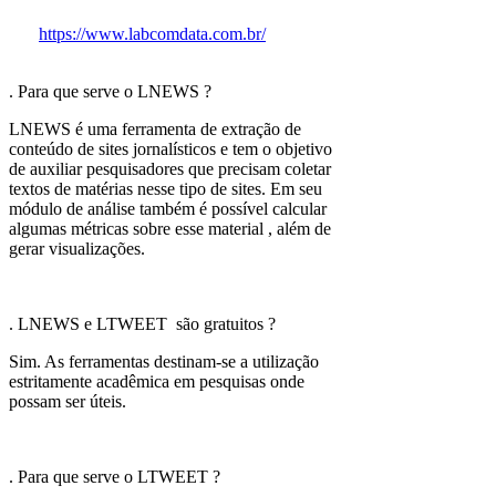
Versão beta. Labcom Digital, 2019. Disponível
em:
https://www.labcomdata.com.br/
. Acessado
em: (data do acesso).
. Para que serve o LNEWS ?
LNEWS é uma ferramenta de extração de
conteúdo de sites jornalísticos e tem o objetivo
de auxiliar pesquisadores que precisam coletar
textos de matérias nesse tipo de sites. Em seu
módulo de análise também é possível calcular
algumas métricas sobre esse material , além de
gerar visualizações.
. LNEWS e LTWEET são gratuitos ?
Sim. As ferramentas destinam-se a utilização
estritamente acadêmica em pesquisas onde
possam ser úteis.
. Para que serve o LTWEET ?