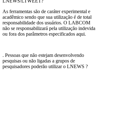
LNEWS/LTWEET?
As ferramentas são de caráter experimental e
acadêmico sendo que sua utilização é de total
responsabilidade dos usuários. O LABCOM
não se responsabilizará pela utilização indevida
ou fora dos parâmetros especificados aqui.
. Pessoas que não estejam desenvolvendo
pesquisas ou não ligadas a grupos de
pesquisadores poderão utilizar o LNEWS ?
A princípio sim mas não fazem parte do público
alvo do projeto.
. Terei que assumir algum compromisso pela
utilização ?
O único compromisso é o de citar as
ferramentas e seus desenvolvedores em
qualquer menção à mesma em textos publicados
sobre as pesquisas que se utilizarem do