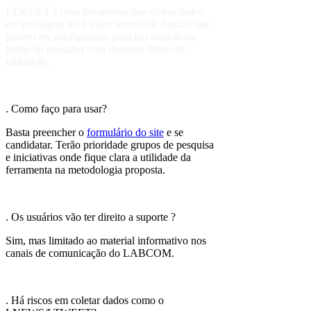
LTWEET é uma ferramenta que coleta dados
em postagens no Twitter através de buscas que
podem ser configuradas para um usuário ou
termo de pesquisa com diversos filtros de
utilização.
. Como faço para usar?
Basta preencher o
formulário do site
e se
candidatar. Terão prioridade grupos de pesquisa
e iniciativas onde fique clara a utilidade da
ferramenta na metodologia proposta.
. Os usuários vão ter direito a suporte ?
Sim, mas limitado ao material informativo nos
canais de comunicação do LABCOM.
. Há riscos em coletar dados como o