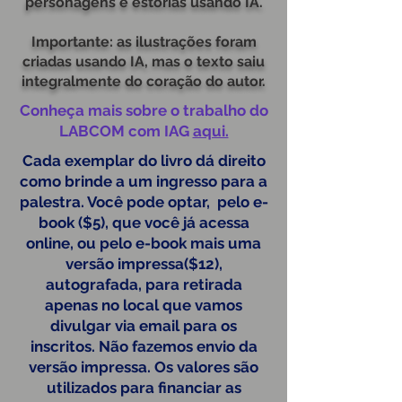
personagens e estórias usando IA.
Importante: as ilustrações foram
criadas usando IA, mas o texto saiu
integralmente do coração do autor.
Conheça mais sobre o trabalho do
LABCOM com IAG
aqui.
Cada exemplar do livro dá direito
como brinde a um ingresso para a
palestra. Você pode optar, pelo e-
book ($5), que você já acessa
online, ou pelo e-book mais uma
versão impressa($12),
autografada, para retirada
apenas no local que vamos
divulgar via email para os
inscritos. Não fazemos envio da
versão impressa. Os valores são
utilizados para financiar as