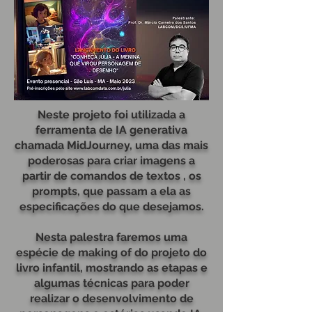
Neste projeto foi utilizada a
ferramenta de IA generativa
chamada MidJourney, uma das mais
poderosas para criar imagens a
partir de comandos de textos , os
prompts, que passam a ela as
especificações do que desejamos.
Nesta palestra faremos uma
espécie de making of do projeto do
livro infantil, mostrando as etapas e
algumas técnicas para poder
realizar o desenvolvimento de